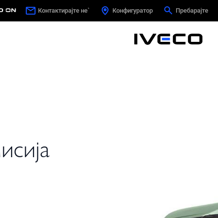
Контактирајте не`
Contact us
Конфигуратор
Configurator
Пребарајте
Search
мисија