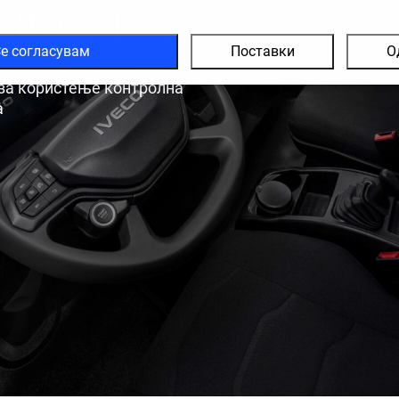
абла
е согласувам
Поставки
О
 за користење контролна
а