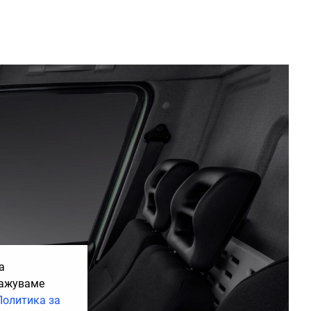
а
кажуваме
Политика за