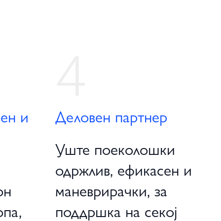
4
рен и
Деловен партнер
Уште поеколошки
одржлив, ефикасен и
он
маневрирачки, за
опа,
поддршка на секој