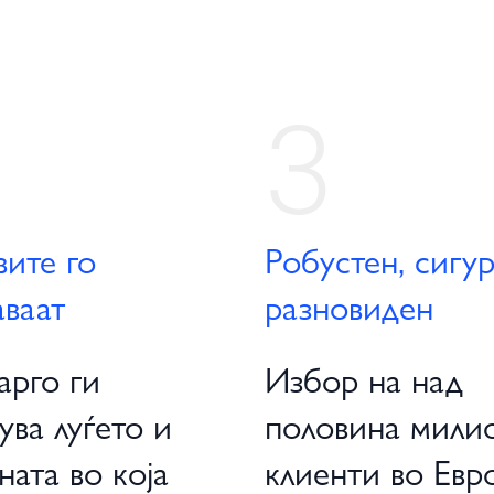
3
вите го
Робустен, сигу
ваат
разновиден
арго ги
Избор на над
ува луѓето и
половина мили
ната во која
клиенти во Евр