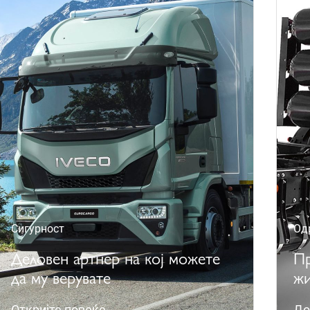
Сигурност
Од
Деловен артнер на кој можете
Пр
да му верувате
жи
Откријте повеќе
До