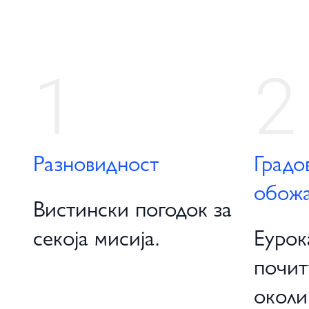
1
2
Разновидност
Градо
обожа
Вистински погодок за
секоја мисија.
Еурок
почит
околи