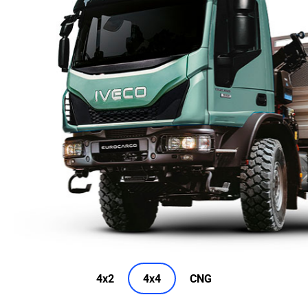
4x2
4x4
CNG