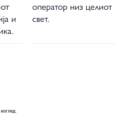
иот
оператор низ целиот
ија и
свет.
ика.
 изглед.