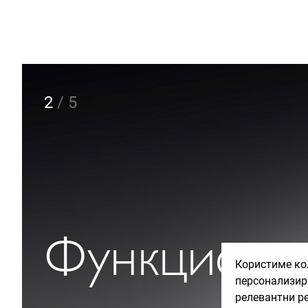
2
/
5
Функциона
Користиме кол
персонализир
релевантни р