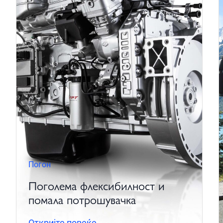
Погон
Поголема флексибилност и
помала потрошувачка
Откријте повеќе