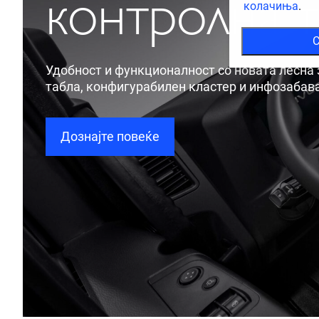
контролна т
колачиња
.
С
Удобност и функционалност со новата лесна
табла, конфигурабилен кластер и инфозабав
Дознајте повеќе