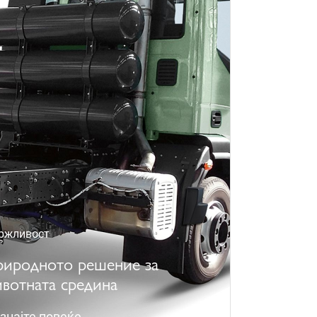
ржливост
иродното решение за
вотната средина
знајте повеќе