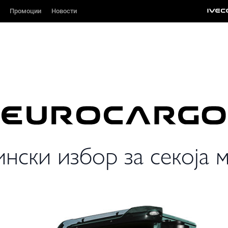
Промоции
Промоции
Новости
Новости
нски избор за секоја 