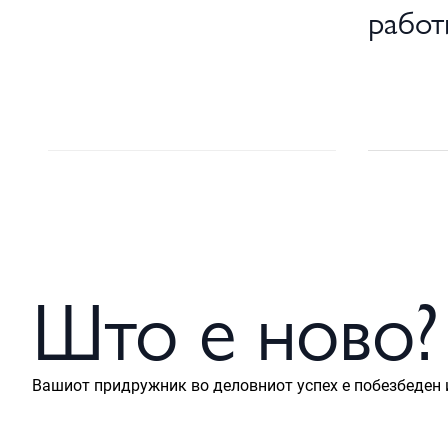
работ
Што е ново?
Вашиот придружник во деловниот успех е побезбеден и